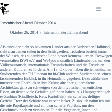
Jemenitischer Abend Oktober 2014
Oktober 26, 2014
Internationaler Länderabend
Als eines der nicht so bekannten Länder aus der Arabischen Halbinsel,
sieht man Jemen selten in den Schlagzeilen. Trotzdem besteht immer
der Wunsch, das südarabische Land besser kennenzulernen. Deswegen
veranstalten ISWI e.V und We4you monatlich Länderabende, um den
Völkeraustausch, internationale Freundschaften und die Freude an
anderen Kulturen zu fördern. Am 13. Oktober haben die jemenitischen
Studierenden der TU Ilmenau im bi-Club anderen Studierenden einen
faszinierenden Einblick in ihr Heimatland gegeben. Dazu zählte eine
interessanter Überblick in ihre Kultur, alte aber gut erhaltene
Architektur, ganz zu schweigen von dem typischen jementischen
Essen, an denen viele Gefallen gefunden haben. Als Hauptgericht gab
es Zurbian (Rindfleisch, Reis, Kartoffeln), ein scharfes, deftiges
Gericht. Trotz der Schärfe war es sehr lecker. Zusätzlich nahm ich mir
die rote Paprikapaste und ein paar scharfe Paprikas, um den
Geschmack noch zu verstärken. Für die Vegetarier_Innen und