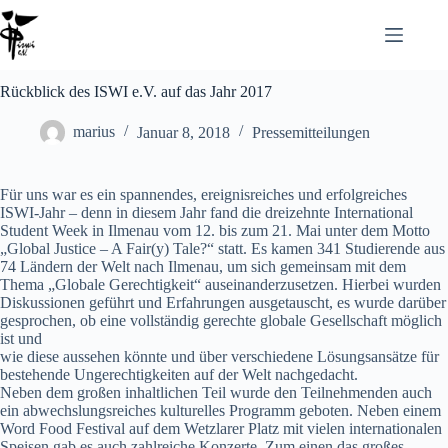
Rückblick des ISWI e.V. auf das Jahr 2017
marius
Januar 8, 2018
Pressemitteilungen
Für uns war es ein spannendes, ereignisreiches und erfolgreiches
ISWI-Jahr – denn in diesem Jahr fand die dreizehnte International
Student Week in Ilmenau vom 12. bis zum 21. Mai unter dem Motto
„Global Justice – A Fair(y) Tale?“ statt. Es kamen 341 Studierende aus
74 Ländern der Welt nach Ilmenau, um sich gemeinsam mit dem
Thema „Globale Gerechtigkeit“ auseinanderzusetzen. Hierbei wurden
Diskussionen geführt und Erfahrungen ausgetauscht, es wurde darüber
gesprochen, ob eine vollständig gerechte globale Gesellschaft möglich
ist und
wie diese aussehen könnte und über verschiedene Lösungsansätze für
bestehende Ungerechtigkeiten auf der Welt nachgedacht.
Neben dem großen inhaltlichen Teil wurde den Teilnehmenden auch
ein abwechslungsreiches kulturelles Programm geboten. Neben einem
Word Food Festival auf dem Wetzlarer Platz mit vielen internationalen
Speisen gab es auch zahlreiche Konzerte. Zum einen das großes