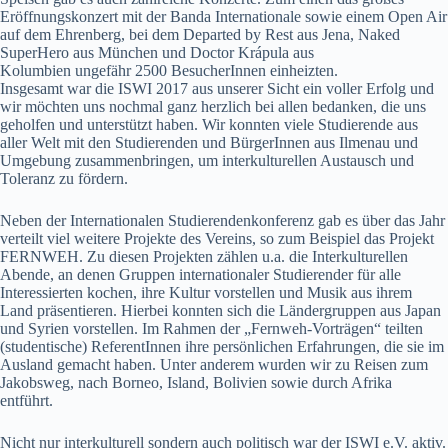
Eröffnungskonzert mit der Banda Internationale sowie einem Open Air
auf dem Ehrenberg, bei dem Departed by Rest aus Jena, Naked
SuperHero aus München und Doctor Krápula aus
Kolumbien ungefähr 2500 BesucherInnen einheizten.
Insgesamt war die ISWI 2017 aus unserer Sicht ein voller Erfolg und
wir möchten uns nochmal ganz herzlich bei allen bedanken, die uns
geholfen und unterstützt haben. Wir konnten viele Studierende aus
aller Welt mit den Studierenden und BürgerInnen aus Ilmenau und
Umgebung zusammenbringen, um interkulturellen Austausch und
Toleranz zu fördern.
Neben der Internationalen Studierendenkonferenz gab es über das Jahr
verteilt viel weitere Projekte des Vereins, so zum Beispiel das Projekt
FERNWEH. Zu diesen Projekten zählen u.a. die Interkulturellen
Abende, an denen Gruppen internationaler Studierender für alle
Interessierten kochen, ihre Kultur vorstellen und Musik aus ihrem
Land präsentieren. Hierbei konnten sich die Ländergruppen aus Japan
und Syrien vorstellen. Im Rahmen der „Fernweh-Vorträgen“ teilten
(studentische) ReferentInnen ihre persönlichen Erfahrungen, die sie im
Ausland gemacht haben. Unter anderem wurden wir zu Reisen zum
Jakobsweg, nach Borneo, Island, Bolivien sowie durch Afrika
entführt.
Nicht nur interkulturell sondern auch politisch war der ISWI e.V. aktiv.