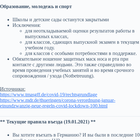
Образование, молодежь и спорт
Школы и детские сады останутся закрытыми
Исключения:
для неоткладываемой оценки результатов работы в
выпускных классах,
для классов, сдающих выпускной экзамен в текущем
учебном году.
для классов с особыми потребностями в поддержке.
Обязательное ношение защитных маск носа и рта при
контакте с другими людьми. Это также справедливо во
время проведения учебных занятий и во время срочного
сопровождения / ухода (Notbetreuung).
Источники:
https://www.tmasgff.de/covid-19/rechtsgrundlage
https://www.mdr.de/thueringen/corona-verordnung-januar-
einundzwanzig-neue-regeln-covid-lockdown-100.html
** Текущие правила въезда (19.01.2021) **
Вы хотите въехать в Германию? И вы были в последние 10