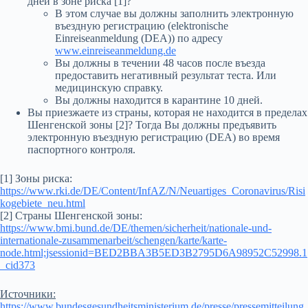
дней в зоне риска [1]?
В этом случае вы должны заполнить электронную
въездную регистрацию (elektronische
Einreiseanmeldung (DEA)) по адресу
www.einreiseanmeldung.de
Вы должны в течении 48 часов после въезда
предоставить негативный результат теста. Или
медицинскую справку.
Вы должны находится в карантине 10 дней.
Вы приезжаете из страны, которая не находится в пределах
Шенгенской зоны [2]? Тогда Вы должны предъявить
электронную въездную регистрацию (DEA) во время
паспортного контроля.
[1] Зоны риска:
https://www.rki.de/DE/Content/InfAZ/N/Neuartiges_Coronavirus/Risi
kogebiete_neu.html
[2] Страны Шенгенской зоны:
https://www.bmi.bund.de/DE/themen/sicherheit/nationale-und-
internationale-zusammenarbeit/schengen/karte/karte-
node.html;jsessionid=BED2BBA3B5ED3B2795D6A98952C52998.1
_cid373
Источники:
https://www.bundesgesundheitsministerium.de/presse/pressemitteilung