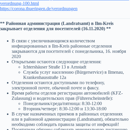
verordnung-100.html
https://corona.thueringen.de/verordnungen
** Районная администрация (Landratsamt) в Ilm-Kreis
закрывает отделения для посетителей (16.11.2020) **
В связи с увеличивающимся количеством
инфицированных в Ilm-Kreis районные отделения
закрываются для посетителей с понедельника, 16. ноября
2020
Открытыми остаются следующие отделения:
Ichtershäuser Straße 13 в Arnstadt
Служба услуг населению (Bürgerservice) в Ilmenau,
Krankenhausstraße 12a
Отделения остаются доступными по телефону,
электронной почте, обычной почте и факсу.
Время работы отделов регистрации автомобилей (KFZ-
Zulassung) и водительских прав (Führerscheinstelle):
Понедельник/среда/пятница: 8:30-12:00
Вторник/четверг: 8:30-12:00 и 13:30-18:00
В случае назначенных приемов в районных отделениях
или в районной администрации (Landratsamt), обязательно
необходимо соблюдать правила защиты от инфекций!
Посетители обязаны соблюдать минимальную дистанцию