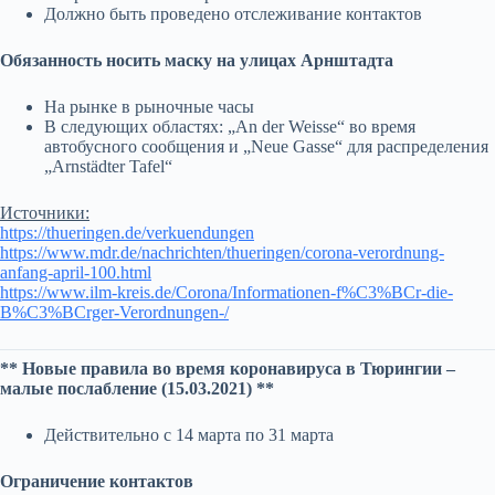
Должно быть проведено отслеживание контактов
Обязанность носить маску на улицах Арнштадта
На рынке в рыночные часы
В следующих областях: „An der Weisse“ во время
автобусного сообщения и „Neue Gasse“ для распределения
„Arnstädter Tafel“
Источники:
https://thueringen.de/verkuendungen
https://www.mdr.de/nachrichten/thueringen/corona-verordnung-
anfang-april-100.html
https://www.ilm-kreis.de/Corona/Informationen-f%C3%BCr-die-
B%C3%BCrger-Verordnungen-/
** Новые правила во время коронавируса в Тюрингии –
малые послабление (15.03.2021) **
Действительно с 14 марта по 31 марта
Ограничение контактов