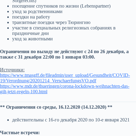
Sorgerechts)
посещение спутников по жизни (Lebenspartner)
уход за родственниками
поездки на работу
транзитные поездки через Тюрингию
участие в специальных религиозных собраниях в
праздничные дни
уход за животными
Ограничения по выходу не действуют с 24 по 26 декабря, а
также с 31 декабря 22:00 по 1 января 03:00.
Источники:
https://www.tmasgff.de/fileadmin/user_upload/Gesundheit/COVID-
19/Verordnung/20201214_VerschaerfungsVO.pdf
https://www.mdr.de/thueringen/corona-lockdown-weihnachten-das-
gilt-jetzt-regeln-100.html
** Ограничения со среды, 16.12.2020 (14.12.2020) **
действительны с 16-го декабря 2020 по 10-е января 2021
Частные встречи: