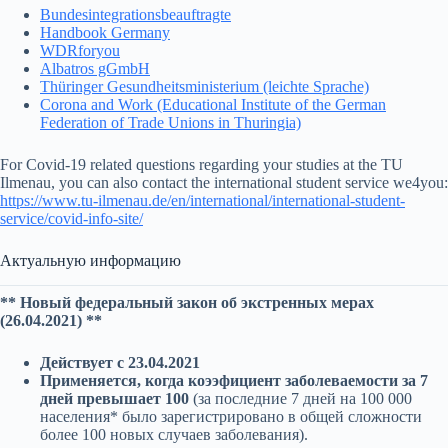
Bundesintegrationsbeauftragte
Handbook Germany
WDRforyou
Albatros gGmbH
Thüringer Gesundheitsministerium (leichte Sprache)
Corona and Work (Educational Institute of the German
Federation of Trade Unions in Thuringia)
For Covid-19 related questions regarding your studies at the TU
Ilmenau, you can also contact the international student service we4you:
https://www.tu-ilmenau.de/en/international/international-student-
service/covid-info-site/
Актуальную информацию
** Новый федеральный закон об экстренных мерах
(26.04.2021) **
Действует с 23.04.2021
Применяется, когда коээфициент заболеваемости за 7
дней превышает 100
(за последние 7 дней на 100 000
населения* было зарегистрировано в общей сложности
более 100 новых случаев заболевания).