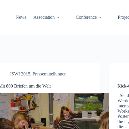
News
Association
Conference
Projec
ISWI 2015
,
Pressemitteilungen
Mit 800 Briefen um die Welt
Kick-
Sei d
Werde 
intere
Works
Poster
die I
die…