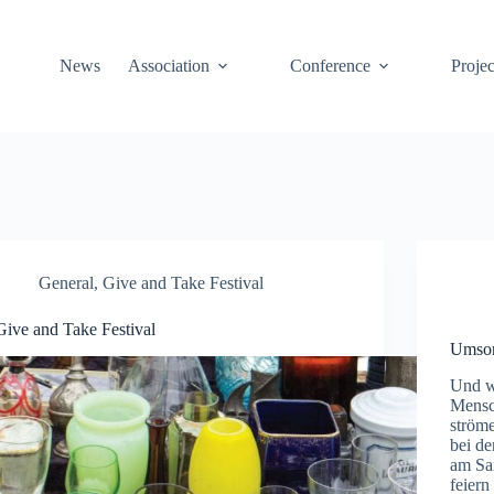
News
Association
Conference
Projec
General
,
Give and Take Festival
Give and Take Festival
Umson
Und w
Mensc
ströme
bei de
am Sa
feier