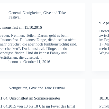
General
,
Neuigkeiten
,
Give and Take
Festival
9. Ap
Umsonstfest am 15.10.2016
Diesen
Geben. Nehmen. Teilen. Darum geht es beim
zwisc
Umsonstfest. Du kannst Dinge, die du selbst nicht
im Fo
mehr brauchst, die aber noch funktionstüchtig sind,
1). Me
verschenken*. Du kannst evtl. Dinge, die du
mehr 
benötigst, finden. Und du kannst Fähig- und
Wegwe
Fertigkeiten, die du selbst…
benno
October 11, 2016
Neuigkeiten
,
Give and Take Festival
11.04. Umsonstfest im Sommersemester
18.10
11.04.2015 von 13 bis 18 Uhr im Foyer des Ernst
Pünkt