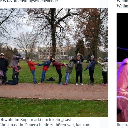
ISWI-Vorbereitungswochenende
Weihn
Weihn
Obwohl im Supermarkt noch kein „Last
Christmas“ in Dauerschleife zu hören war, kam am
Ilmen