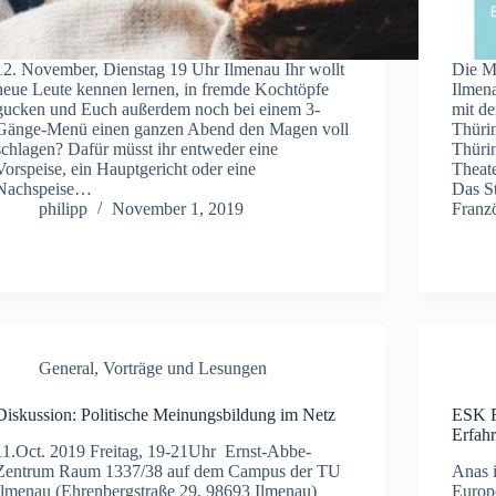
12. November, Dienstag 19 Uhr Ilmenau Ihr wollt
Die M
neue Leute kennen lernen, in fremde Kochtöpfe
Ilmena
gucken und Euch außerdem noch bei einem 3-
mit de
Gänge-Menü einen ganzen Abend den Magen voll
Thüri
schlagen? Dafür müsst ihr entweder eine
Thüri
Vorspeise, ein Hauptgericht oder eine
Theat
Nachspeise…
Das S
philipp
November 1, 2019
Franz
General
,
Vorträge und Lesungen
Diskussion: Politische Meinungsbildung im Netz
ESK F
Erfah
11.Oct. 2019 Freitag, 19-21Uhr Ernst-Abbe-
Zentrum Raum 1337/38 auf dem Campus der TU
Anas i
Ilmenau (Ehrenbergstraße 29, 98693 Ilmenau)
Europ