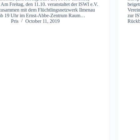
Am Freitag, den 11.10. veranstaltet der ISWI e.V.
beiget
zusammen mit dem Flüchtlingsnetzwerk Ilmenau
Verei
ab 19 Uhr im Ernst-Abbe-Zentrum Raum…
zur I
Pris
October 11, 2019
Rückb