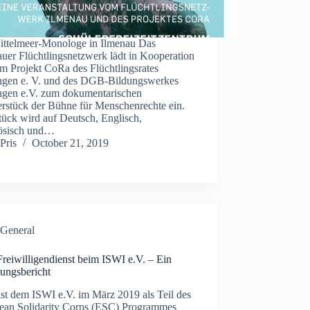
ittelmeer-Monologe in Ilmenau Das
uer Flüchtlingsnetzwerk lädt in Kooperation
m Projekt CoRa des Flüchtlingsrates
ngen e. V. und des DGB-Bildungswerkes
ngen e.V. zum dokumentarischen
erstück der Bühne für Menschenrechte ein.
tück wird auf Deutsch, Englisch,
ösisch und…
Pris
October 21, 2019
General
reiwilligendienst beim ISWI e.V. – Ein
rungsbericht
st dem ISWI e.V. im März 2019 als Teil des
ean Solidarity Corps (ESC) Programmes