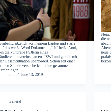
Nein, 
die ne
Grübelnd sitze ich vor meinem Laptop und starre
abzun
auf das weiße Word Dokument. „Ich“ heiße Anni,
Abend,
bin die kulturelle FSJlerin eines
neue 
Studierendenvereins namens ISWI und gerade mit
prakt
der Gesamtsituation überfordert. Schon seit einer
bekom
halben Stunde versuche ich meine gesammelten
Erfahrungen…
anni
June 13, 2019
General