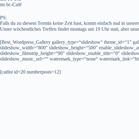
im bc-Café
PS:
Falls du zu diesem Termin keine Zeit hast, komm einfach mal in unse
Unser wöchentliches Treffen findet montags um 19 Uhr statt, aber unse
[Best_Wordpress_Gallery gallery_type=“slideshow“ theme_id=“1″ gal
slideshow_width=“800″ slideshow_height=“500″ enable_slideshow_au
slideshow_filmstrip_height=“90″ slideshow_enable_title=“0″ slidesho
slideshow_music_url=““ watermark_type=“none“ watermark_link=“ht
[catlist id=20 numberposts=12]