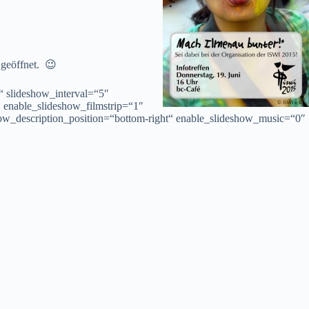
 geöffnet. 😉
“ slideshow_interval=“5″
 enable_slideshow_filmstrip=“1″
show_description_position=“bottom-right“ enable_slideshow_music=“0″