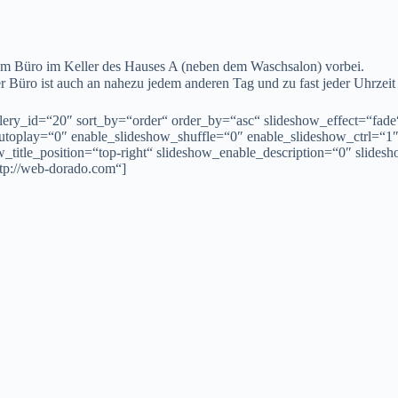
rem Büro im Keller des Hauses A (neben dem Waschsalon) vorbei.
r Büro ist auch an nahezu jedem anderen Tag und zu fast jeder Uhrzeit
lery_id=“20″ sort_by=“order“ order_by=“asc“ slideshow_effect=“fade
toplay=“0″ enable_slideshow_shuffle=“0″ enable_slideshow_ctrl=“1″
w_title_position=“top-right“ slideshow_enable_description=“0″ slide
tp://web-dorado.com“]