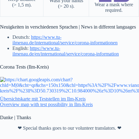
Wash your hands
Wear a mask where
(> 1,5 m).
(> 20 s).
required.
Neuigkeiten in verschiedenen Sprachen | News in different languages
Deutsch:
https://www.tu-
ilmenau.de/international/service/corona-informationen
English:
https://www.tu-
ilmenau.de/en/international/service/corona-information
Corona Tests (Ilm-Kreis)
Übersichtskarte mit Teststellen im Ilm-Kreis
Overview map with test possibility in Ilm-Kreis
Danke | Thanks
❤ Special thanks goes to our volunteer translators. ❤