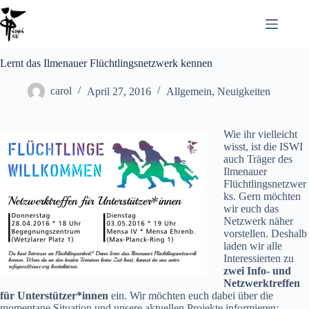
Lernt das Ilmenauer Flüchtlingsnetzwerk kennen
carol
April 27, 2016
Allgemein
,
Neuigkeiten
Wie ihr vielleicht
wisst, ist die ISWI
auch Träger des
Ilmenauer
Flüchtlingsnetzwer
ks. Gern möchten
wir euch das
Netzwerk näher
vorstellen. Deshalb
laden wir alle
Interessierten zu
zwei Info- und
Netzwerktreffen
für Unterstützer*innen
ein. Wir möchten euch dabei über die
momentane Situation und unsere aktuellen Projekte informieren: